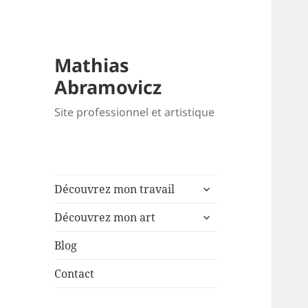
Mathias
Abramovicz
Site professionnel et artistique
ouvrir
Découvrez mon travail
le
ouvrir
sous-
Découvrez mon art
le
menu
sous-
Blog
menu
Contact